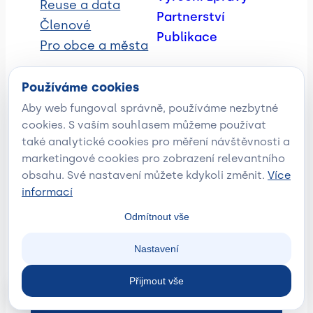
Reuse a data
Partnerství
Členové
Publikace
Pro obce a města
Používáme cookies
Aby web fungoval správně, používáme nezbytné
Facebook
Instagram
LinkedIn
YouTube
cookies. S vaším souhlasem můžeme používat
také analytické cookies pro měření návštěvnosti a
marketingové cookies pro zobrazení relevantního
obsahu. Své nastavení můžete kdykoli změnit.
Více
info@reusefederace.cz
| +420 732 702
informací
868
Odmítnout vše
Nastavení
© Reuse federace |
Zásady ochrany osobních
Přijmout vše
údajů