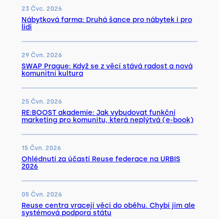
23 Čvc. 2026
Nábytková farma: Druhá šance pro nábytek i pro
lidi
29 Čvn. 2026
SWAP Prague: Když se z věcí stává radost a nová
komunitní kultura
25 Čvn. 2026
RE:BOOST akademie: Jak vybudovat funkční
marketing pro komunitu, která neplýtvá (e-book)
15 Čvn. 2026
Ohlédnutí za účastí Reuse federace na URBIS
2026
05 Čvn. 2026
Reuse centra vracejí věci do oběhu. Chybí jim ale
systémová podpora státu