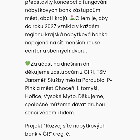
představily koncepci a fungování
nábytkových bank zástupcům
měst, obcí i krajů.
Cílem je, aby
do roku 2027 vznikla v každém
regionu krajská nábytková banka
napojená na síť menších reuse
center a sběrných dvorů.
Za účast na dnešním dni
děkujeme zástupcům z CIRI, TSM
Jaroměř, Služby města Pardubic, P-
Pink a měst Choceň, Litomyšl,
Hořice, Vysoké Mýto. Děkujeme,
společně můžeme dávat druhou
šanci věcem i lidem.
Projekt “Rozvoj sítě nábytkových
bank v ČR” (reg. č.