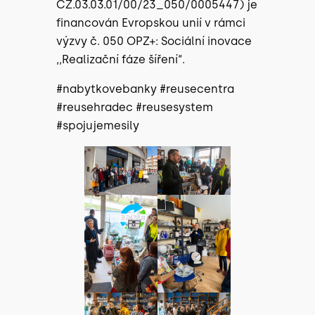
CZ.03.03.01/00/23_050/0005447) je
financován Evropskou unií v rámci
výzvy č. 050 OPZ+: Sociální inovace
,,Realizační fáze šíření“.
#nabytkovebanky #reusecentra
#reusehradec #reusesystem
#spojujemesily