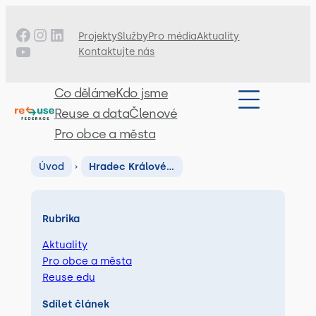
Facebook
Instagram
LinkedIn
Projekty
Služby
Pro média
Aktuality
YouTube
Kontaktujte nás
Co děláme
Kdo jsme
Reuse a data
Členové
Pro obce a města
Úvod
›
Hradec Králové…
Rubrika
Aktuality
Pro obce a města
Reuse edu
Sdílet článek