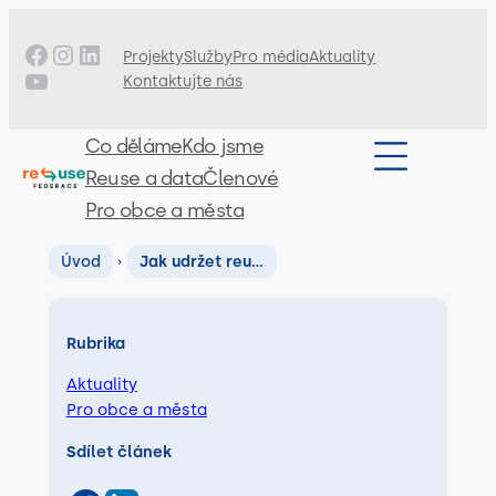
Facebook
Instagram
LinkedIn
Projekty
Služby
Pro média
Aktuality
YouTube
Kontaktujte nás
Co děláme
Kdo jsme
Reuse a data
Členové
Pro obce a města
Úvod
›
Jak udržet reu…
Rubrika
Aktuality
Pro obce a města
Sdílet článek