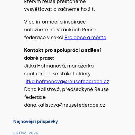
kterým reuse přestaneme
vysvětlovat a začneme ho žít.
Více informací a inspirace
naleznete na stránkách Reuse
federace v sekci
Pro obce a města
.
Kontakt pro spolupráci a sdílení
dobré praxe:
Jitka Hofmanová, manažerka
spolupráce se stakeholdery,
jitka.hofmanova@reusefederace.cz
Dana Kalistová, předsedkyně Reuse
federace
dana.kalistova@reusefederace.cz
Nejnovější příspěvky
23 Čvc. 2026