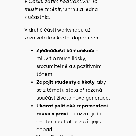
v Česku zatím neatraktivní. To
musíme změnit,“
shrnula jedna
z účastnic.
V druhé části workshopu už
zaznívala konkrétní doporučení:
Zjednodušit komunikaci
–
mluvit o reuse lidsky,
srozumitelně a s pozitivním
tónem.
Zapojit studenty a školy
, aby
se z tématu stala přirozená
součást života nové generace.
Ukázat politické reprezentaci
reuse v praxi
– pozvat ji do
center, nechat je zažít jejich
dopad.