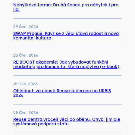
Nábytková farma: Druhá šance pro nábytek i pro
lidi
29 Čvn. 2026
SWAP Prague: Když se z věcí stává radost a nová
komunitní kultura
25 Čvn. 2026
RE:BOOST akademie: Jak vybudovat funkční
marketing pro komunitu, která neplýtvá (e-book)
15 Čvn. 2026
Ohlédnutí za účastí Reuse federace na URBIS
2026
05 Čvn. 2026
Reuse centra vracejí věci do oběhu. Chybí jim ale
systémová podpora státu