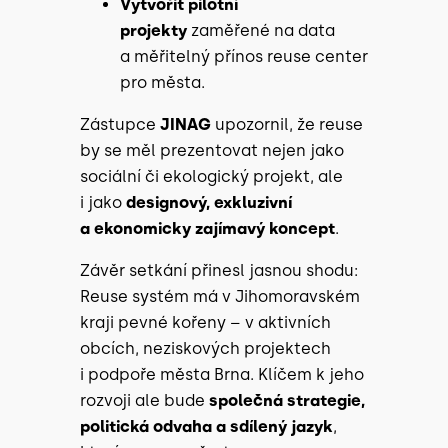
Vytvořit pilotní
projekty
zaměřené na data
a měřitelný přínos reuse center
pro města.
Zástupce
JINAG
upozornil, že reuse
by se měl prezentovat nejen jako
sociální či ekologický projekt, ale
i jako
designový, exkluzivní
a ekonomicky zajímavý koncept
.
Závěr setkání přinesl jasnou shodu:
Reuse systém má v Jihomoravském
kraji pevné kořeny – v aktivních
obcích, neziskových projektech
i podpoře města Brna. Klíčem k jeho
rozvoji ale bude
společná strategie,
politická odvaha a sdílený jazyk
,