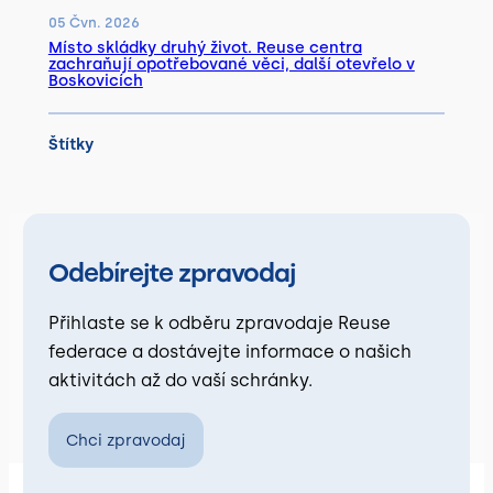
05 Čvn. 2026
Místo skládky druhý život. Reuse centra
zachraňují opotřebované věci, další otevřelo v
Boskovicích
Štítky
Odebírejte zpravodaj
Přihlaste se k odběru zpravodaje Reuse
federace a dostávejte informace o našich
aktivitách až do vaší schránky.
Chci zpravodaj