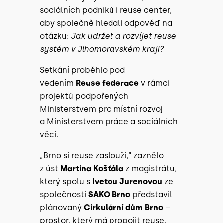
sociálních podniků i reuse center,
aby společně hledali odpověď na
otázku:
Jak udržet a rozvíjet reuse
systém v Jihomoravském kraji?
Setkání proběhlo pod
vedením
Reuse federace
v rámci
projektů podpořených
Ministerstvem pro místní rozvoj
a Ministerstvem práce a sociálních
věcí.
„Brno si reuse zaslouží,“ zaznělo
z úst
Martina Košťála
z magistrátu,
který spolu s
Ivetou Jurenovou
ze
společnosti
SAKO Brno
představil
plánovaný
Cirkulární dům Brno
–
prostor, který má propojit reuse,