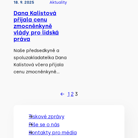
18. 9. 2025
Aktuality
Dana Kalistová
přijala cenu
zmocněnkyně
vlády pro lidská
práva
Naše předsedkyně a
spoluzakladatelka Dana
Kalistová včera přijala
cenu zmocněnkyně…
←
1
2
3
Tiskové zprávy
Píše se o nás
Kontakty pro média