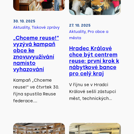
30. 10. 2025
27. 10. 2025
Aktuality
, 
Tiskové zprávy
Aktuality
, 
Pro obce a
„Chceme reuse!“
města
vyzývá kampaň
Hradec Králové
obce ke
chce být centrem
znovuvyužívání
reuse: první krok k
namísto
nábytkové bance
vyhazování
pro celý kraj
Kampaň „Chceme
V říjnu se v Hradci
reuse!“ ve čtvrtek 30.
Králové sešli zástupci
října spustila Reuse
měst, technických…
federace.…