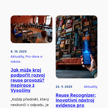
8. 10. 2025
Aktuality
, 
Pro obce a
města
Jak může kraj
podpořit rozvoj
reuse provozů?
Inspirace z
22. 9. 2025
Aktuality
Vysočiny
Reuse Recognizer:
„Každý předmět, který
Inovativní nástroj
neskončí v odpadu, je
evidence pro