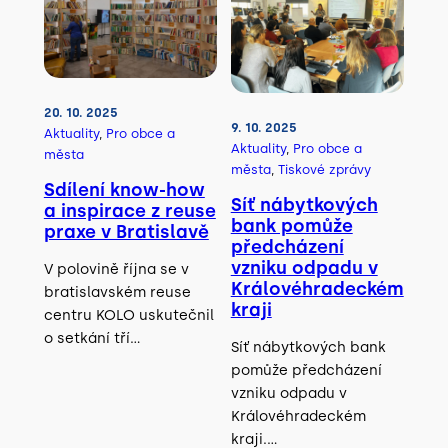
20. 10. 2025
9. 10. 2025
Aktuality
, 
Pro obce a
Aktuality
, 
Pro obce a
města
města
, 
Tiskové zprávy
Sdílení know-how
Síť nábytkových
a inspirace z reuse
bank pomůže
praxe v Bratislavě
předcházení
vzniku odpadu v
V polovině října se v
Královéhradeckém
bratislavském reuse
kraji
centru KOLO uskutečnil
o setkání tří…
Síť nábytkových bank
pomůže předcházení
vzniku odpadu v
Královéhradeckém
kraji.…