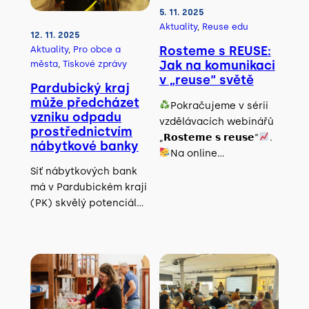
5. 11. 2025
Aktuality
, 
Reuse edu
12. 11. 2025
Rosteme s REUSE:
Aktuality
, 
Pro obce a
Jak na komunikaci
města
, 
Tiskové zprávy
v „reuse“ světě
Pardubický kraj
může předcházet
Pokračujeme v sérii
vzniku odpadu
vzdělávacích webinářů
prostřednictvím
„𝗥𝗼𝘀𝘁𝗲𝗺𝗲 𝘀 𝗿𝗲𝘂𝘀𝗲“
.
nábytkové banky
Na online…
Síť nábytkových bank
má v Pardubickém kraji
(PK) skvělý potenciál…